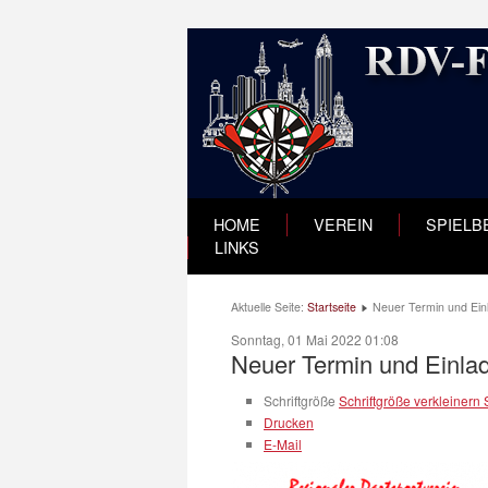
HOME
VEREIN
SPIELB
LINKS
Aktuelle Seite:
Startseite
Neuer Termin und Ein
Sonntag, 01 Mai 2022 01:08
Neuer Termin und Einla
Schriftgröße
Schriftgröße verkleinern
Drucken
E-Mail