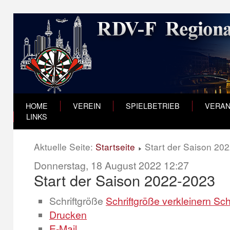
HOME
VEREIN
SPIELBETRIEB
VERAN
LINKS
Aktuelle Seite:
Startseite
Start der Saison 20
Donnerstag, 18 August 2022 12:27
Start der Saison 2022-2023
Schriftgröße
Schriftgröße verkleinern
Sch
Drucken
E-Mail