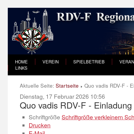
HOME
VEREIN
SPIELBETRIEB
VERAN
LINKS
Aktuelle Seite:
Startseite
Quo vadis RDV-F - Ei
Dienstag, 17 Februar 2026 10:56
Quo vadis RDV-F - Einladung 
Schriftgröße
Schriftgröße verkleinern
Sch
Drucken
E-Mail