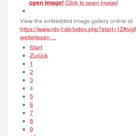
open image!
Click to open image!
View the embedded image gallery online at:
https://www.rdv-f.de/index.php?start=12#s
weiterlesen ...
Start
Zurück
1
2
3
4
5
6
7
8
9