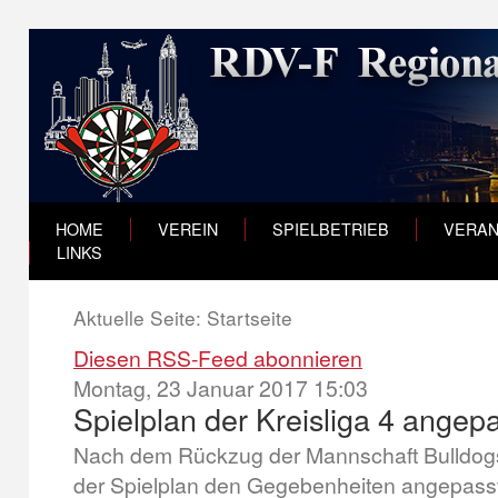
HOME
VEREIN
SPIELBETRIEB
VERAN
LINKS
Aktuelle Seite:
Startseite
Diesen RSS-Feed abonnieren
Montag, 23 Januar 2017 15:03
Spielplan der Kreisliga 4 angep
Nach dem Rückzug der Mannschaft Bulldogs
der Spielplan den Gegebenheiten angepasst 